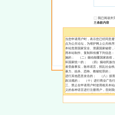
我已阅读并
意
条款内容
当您申请用户时，表示您已经同意遵
点为公共论坛，为维护网上公共秩序
本站危害国家安全、泄露国家秘密，
用本站制作、复制和传播下列信息
施的； （二）煽动颠覆国家政权
坏国家统一的； （四）煽动民族
者歪曲事实，散布谣言，扰乱社会秩
暴力、凶杀、恐怖、教唆犯罪的； 
进行其他恶意攻击的； （八）损
政法规的； （十）进行商业广告行
三、禁止在申请用户时使用相关本站
义的各种语言进行注册用户，否则我
破坏行为。 五、如果您有违反国家
息均被记录无疑，必要时，我们会向